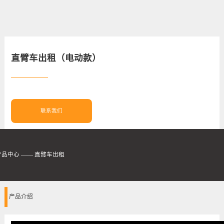
直臂车出租（电动款）
联系我们
产品中心
——
直臂车出租
产品介绍