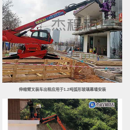
伸缩臂叉装车出租应用于1.2吨弧形玻璃幕墙安装