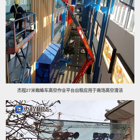
杰程27米蜘蛛车高空作业平台出租应用于商场高空清洁