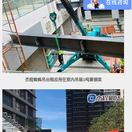
杰程蜘蛛吊出租应用在室内吊装1吨重钢梁