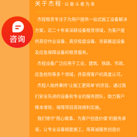
关于杰程·
以奋斗者为本
公司新闻|
2025年06月12日
杰程租赁专注于为用户提供一站式施工设备解决
杰程5吨电动吸盘租赁助力海南海岛4吨大玻璃安全吊装
方案，近二十年来深耕设备租赁领域，为客户提
公司新闻|
2026年05月25日
供高空作业设备、真空吸盘设备、吊装搬运设备
产品矩阵升级｜杰程租赁新添200KWH移动储能电站，全
及应急保障设备的租赁服务。
杰程设备广泛应用于工业、建筑、铁路、市政、
场景绿色电力随心租
公司新闻|
2026年05月20日
应急抢险等多个领域，并获得客户的高度认可。
2.5米屋檐+5米宽3米长大玻璃安装，租杰程伸缩臂叉装车轻
杰程人始终秉持“让施工更简单”的宗旨，通过我
松拿捏！
们安全先进的设备和专业的服务团队，助力客户
公司新闻|
2026年03月31日
降本增效，保障项目高效顺利实施。
全场景适配！杰程500kg-5吨电动吸盘出租，覆盖全种类大
我们恪守"用心做事，为客户创造价值"的服务承
玻璃安装需求
诺，让专业设备赋能施工，用真诚服务创造价
公司新闻|
2026年03月07日