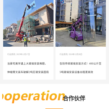
应急用电不用慌！杰程租赁48度大功率移动电源出租，让
无电场景秒通电
行业资讯|
2025年11月17日
行业资讯|
2024年12月28日
当豪宅美学遇上大玻璃安装难题，
告别传统玻璃安装方式！400公斤至
伸缩臂叉装车破解2吨巨玻安装困局
5吨玻璃安装设备出租更高效
合作伙伴