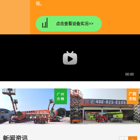
值。
应急用电不用慌！杰程租赁48度大功率移动电源出租，让
无电场景秒通电
点击查看设备实况>>
公司新闻|
2026年02月06日
从6kWh到48kWh，大功率移动电源出租成移动电站新选择
公司新闻|
2026年01月06日
客户实测：用杰程1.2吨玻璃吸盘车出租安装岩棉玻镁板，
效率翻6倍！
公司新闻|
2025年11月25日
灵活高效，应对复杂工况，专业广州曲臂车出租助力城市
建设
公司新闻|
2025年07月30日
突破极限！杰程伸缩臂叉装车出租轻松驾驭1.5吨重大型玻
新闻资讯