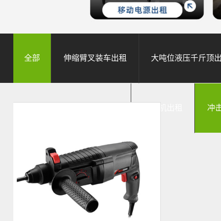
全部
伸缩臂叉装车出租
大吨位液压千斤顶
工业吸尘器出租
电焊机出租
冲