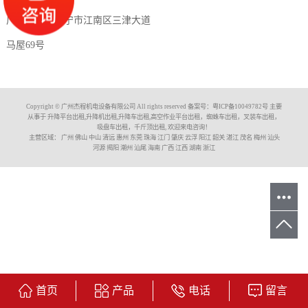
广西公司：南宁市江南区三津大道
马屋69号
Copyright © 广州杰程机电设备有限公司 All rights reserved 备案号：
粤ICP备10049782号
主要
从事于
升降平台出租,升降机出租,升降车出租,高空作业平台出租，蜘蛛车出租，叉装车出租，
吸盘车出租，千斤顶出租
, 欢迎来电咨询！
主营区域：
广州
佛山
中山
清远
惠州
东莞
珠海
江门
肇庆
云浮
阳江
韶关
湛江
茂名
梅州
汕头
河源
揭阳
潮州
汕尾
海南
广西
江西
湖南
浙江
首页
产品
电话
留言